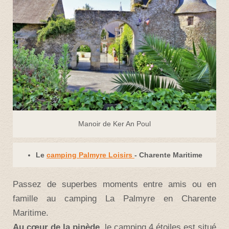
Manoir de Ker An Poul
Le
camping Palmyre Loisirs
- Charente Maritime
Passez de superbes moments entre amis ou en
famille au camping La Palmyre en Charente
Maritime.
Au cœur de la pinède
, le camping 4 étoiles est situé