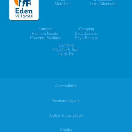
Morbihan
Loire Atlantique
Camping
Camping
Palmyre Loisirs,
Bela Basque,
Charente Maritime
Pays Basque
Camping
L’Océan & Spa,
île de Ré
Accessibilité
|
Mentions légales
|
Aide à la navigation
|
Crédits