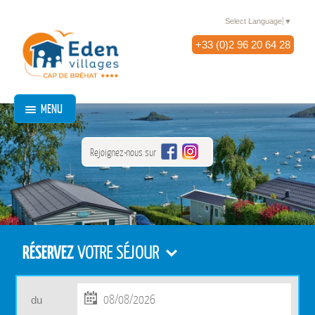
Select Language
▼
+33 (0)2 96 20 64 28
MENU
Rejoignez-nous sur
RÉSERVEZ
VOTRE SÉJOUR
du