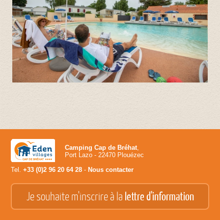
Camping Cap de Bréhat
,
Port Lazo - 22470 Plouézec
Tel.
+33 (0)2 96 20 64 28
-
Nous contacter
Je souhaite m'inscrire à la
lettre d'information