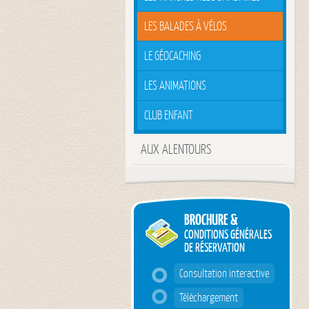
LES BALADES À VÉLOS
LE GÉOCACHING
LES ANIMATIONS
CLUB ENFANT
AUX ALENTOURS
BROCHURE &
CONDITIONS GÉNÉRALES
DE RÉSERVATION
Consultation interactive
Téléchargement