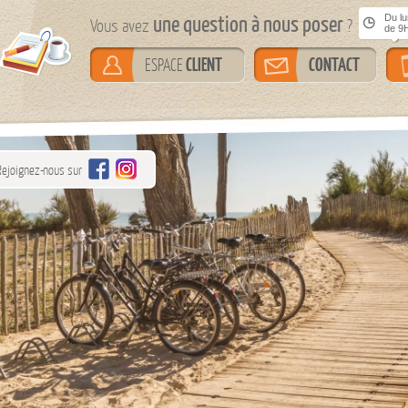
une question à nous poser
Du lun
Vous avez
?
de 9H
CLIENT
CONTACT
ESPACE
Rejoignez-nous sur