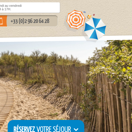
di au vendredi
 à 17H.
+33 (0)2 96 20 64 28
RÉSERVEZ
VOTRE SÉJOUR