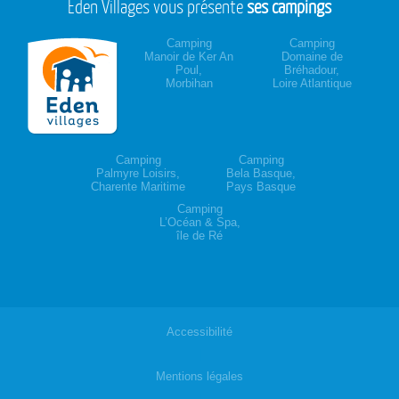
Eden Villages vous présente
ses campings
Camping
Camping
Manoir de Ker An
Domaine de
Poul,
Bréhadour,
Morbihan
Loire Atlantique
Camping
Camping
Palmyre Loisirs,
Bela Basque,
Charente Maritime
Pays Basque
Camping
L’Océan & Spa,
île de Ré
Accessibilité
|
Mentions légales
|